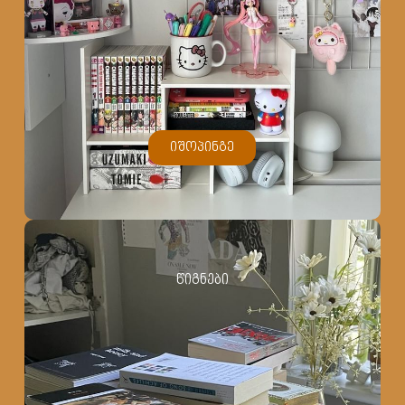
იშოპინგე
წიგნები