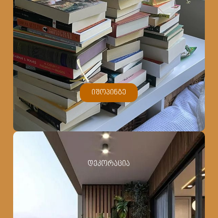
იშოპინგე
დეკორაცია